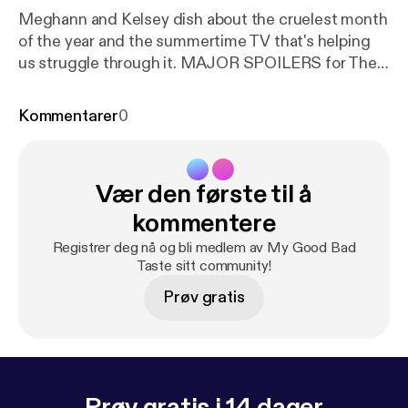
Meghann and Kelsey dish about the cruelest month
of the year and the summertime TV that's helping
us struggle through it. MAJOR SPOILERS for The
Sinner and GLOW, both available on Netflix. Just
because our bodies are shutting down from the
Kommentarer
0
heat doesn't mean we can't enjoy some quality
depictions of complicated female relationships. In
Kelsey's own words, we gotta "plug in an IV to our
Vær den første til å
televisions and find something that will sustain us
until September." Watch GLOW! It's technically
kommentere
sports!
Registrer deg nå og bli medlem av My Good Bad
Taste sitt community!
Prøv gratis
Prøv gratis i 14 dager