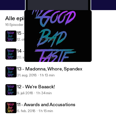
Alle episoder
16 Episoder
15 - 2000s Nostalgia
12. okt. 2018
1 h 20 min
14 - Conscious Uncoupling
20. sep. 2018
1 h 16 min
13 - Madonna, Whore, Spandex
My Good Bad Taste
13 - Madonna, Whore, Spandex
31. aug. 2018
1 h 13 min
12 - We're Baaack!
9. juli 2018
1 h 34 min
11 - Awards and Accusations
6. feb. 2018
1 h 15 min