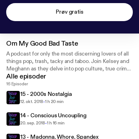
Prøv gratis
Om
My Good Bad Taste
A podcast for only the most discerning lovers of all
things pop, trash, tacky and taboo. Join Kelsey and
Meghann as they delve into pop culture, true crime,
Alle episoder
and those weird corners of the internet you find
yourself in late at night. One of them is a witch for
16 Episoder
real.
15 - 2000s Nostalgia
-
12. okt. 2018
1 h 20 min
14 - Conscious Uncoupling
-
20. sep. 2018
1 h 16 min
13 - Madonna, Whore, Spandex