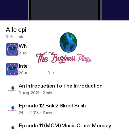
Alle episoder
15 Episoder
What Is M.L.I.Y.M?
2. april 2023
15 min
Interlude
29. mars 2023
31 s
Episode 11 (MCM)Music Crush Monday
My Life Is Your Motivation
An Introduction To The Introduction
3. aug. 2021
2 min
Episode 12 Bak 2 Skool Bash
24. juli 2018
11 min
Episode 11 (MCM)Music Crush Monday