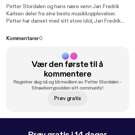
Petter Stordalen og hans nære venn Jan Fredrik
Karlsen deler fra sine beste musikkopplevelser.
Petter har danset med sitt store idol, Jan Fredrik
kjøpt billetter på svartebørs for 15 000 kr og de har
begge grått til Barne Brøndbo en sen sommerkveld.
Kommentarer
0
Hør mer i denne episoden av Strawberrypodden.
See acast.com/privacy [
https://acast.com/privacy
]
for privacy and opt-out information.
Vær den første til å
kommentere
Registrer deg nå og bli medlem av Petter Stordalen -
Strawberrypodden sitt community!
Prøv gratis
Prøv gratis i 14 dager