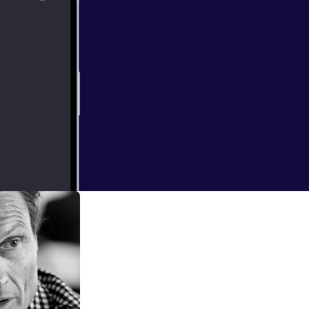
t siden tidlig på
 på havet, om