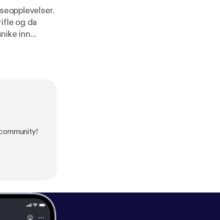
iseopplevelser.
ifle og da
snike inn
g polområdene.
ut information.
 community!