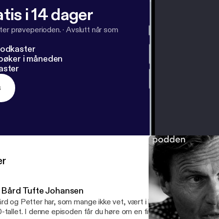
tis i 14 dager
ter prøveperioden.
·
Avslutt når som
podkaster
dbøker i måneden
aster
s
er
. Bård Tufte Johansen
rd og Petter har, som mange ikke vet, vært i livene til hverandre hel
-tallet. I denne episoden får du høre om en finger som ble kastet