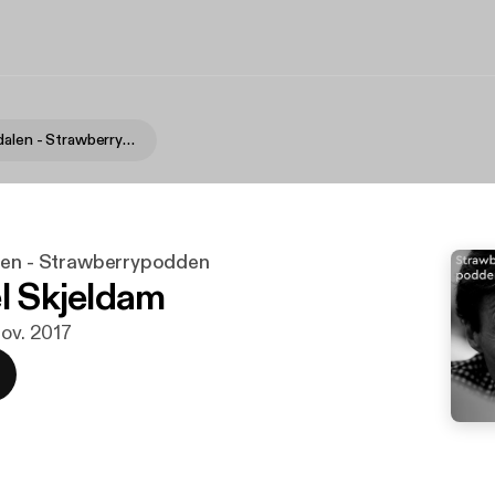
Petter Stordalen - Strawberrypodden
len - Strawberrypodden
el Skjeldam
nov. 2017