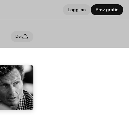
Logg inn
Prøv gratis
Del