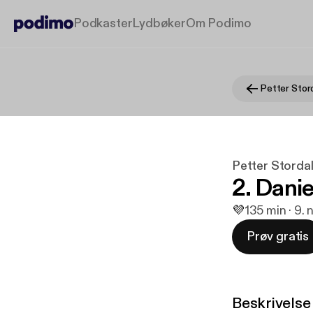
Podkaster
Lydbøker
Om Podimo
Petter Storda
2. Dani
💜
1
35 min · 9. 
Prøv gratis
Beskrivelse