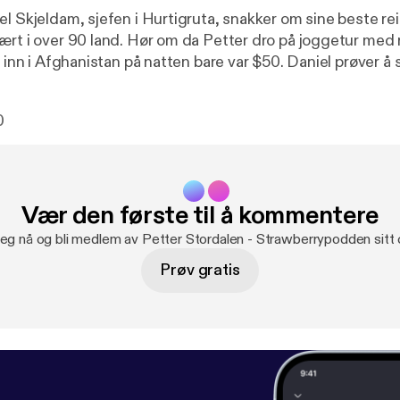
el Skjeldam, sjefen i Hurtigruta, snakker om sine beste re
ært i over 90 land. Hør om da Petter dro på joggetur med r
a inn i Afghanistan på natten bare var $50. Daniel prøver å 
rtigruta ved en hver mulighet, den mannen elsker virkeli
privacy [
https://acast.com/privacy
] for privacy and opt-o
0
Vær den første til å kommentere
deg nå og bli medlem av Petter Stordalen - Strawberrypodden sitt
Prøv gratis