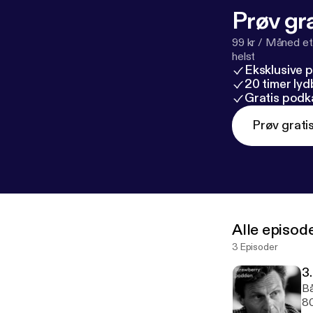
Prøv gra
99 kr / Måned et
helst
Eksklusive 
20 timer ly
Gratis podk
Prøv grati
Alle episod
3 Episoder
3
Bå
80