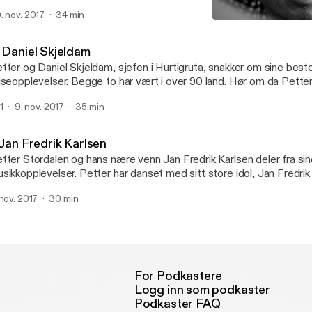
dnivået hjemme hos Stordalen på 80-tallet, hva som egentlig er vikt
. nov. 2017
34 min
 noe mange Odd-supportere har lurt på i lang tid. Nemlig hvorfor P
2. Daniel Skjeldam
nser laget fra sine hjemtrakter. See acast.com/privacy
Petter Stordalen - Strawb
ttps://acast.com/privacy] for privacy and opt-out information.
. Daniel Skjeldam
tter og Daniel Skjeldam, sjefen i Hurtigruta, snakker om sine best
iseopplevelser. Begge to har vært i over 90 land. Hør om da Pette
d rifle og da prisen for å dra inn i Afghanistan på natten bare var 
1
9. nov. 2017
35 min
snike inn reklame for Hurtigruta ved en hver mulighet, den mannen el
See acast.com/privacy [https://acast.com/privacy] for privacy and
t-out information.
 Jan Fredrik Karlsen
tter Stordalen og hans nære venn Jan Fredrik Karlsen deler fra si
sikkopplevelser. Petter har danset med sitt store idol, Jan Fredrik k
artebørs for 15 000 kr og de har begge grått til Barne Brøndbo en
 nov. 2017
30 min
mmerkveld. Hør mer i denne episoden av Strawberrypodden. See
ast.com/privacy [https://acast.com/privacy] for privacy and opt-ou
For Podkastere
Logg inn som podkaster
Podkaster FAQ