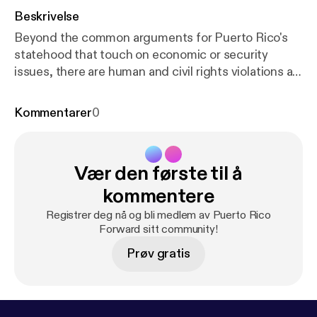
Beskrivelse
Beyond the common arguments for Puerto Rico's
statehood that touch on economic or security
issues, there are human and civil rights violations as
a basis to justify this claim. In this episode, Andrew
takes a look at how PR's colonial status affects the
Kommentarer
0
human rights of it's population, and in particular on
their ability to vote. [Episode 22]
Vær den første til å
kommentere
Registrer deg nå og bli medlem av Puerto Rico
Forward sitt community!
Prøv gratis