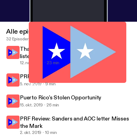
Alle episoder
32 Episoder
Thank you for your time, thank you for
listening, ¡Y QUE VIVA PUERTO RICO!
12. nov. 2019
23 min
PRF Review: There Is No Perfect Moment
5. nov. 2019
9 min
How Puerto Rico’s Status Allows Human Rights Violations
Puerto Rico Forward
Puerto Rico's Stolen Opportunity
15. okt. 2019
26 min
PRF Review: Sanders and AOC letter Misses
the Mark
2. okt. 2019
10 min