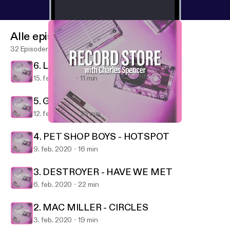
Alle episoder
32 Episoder
6. LA ROUX - SUPERVISION
15. feb. 2020
11 min
5. GREEN DAY - FATHER OF ALL...
12. feb. 2020
25 min
3. DESTROYER - HAVE WE MET
Record Store
4. PET SHOP BOYS - HOTSPOT
9. feb. 2020
16 min
3. DESTROYER - HAVE WE MET
6. feb. 2020
22 min
2. MAC MILLER - CIRCLES
3. feb. 2020
19 min