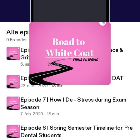
Alle episoder
9 Episoder
Episode 9 | A Chat about Perseverance &
Grit
6. aug. 2020
20 min
Episode 8 | How I’m studying for the DAT
23. mars 2020
18 min
Episode 9 | A Chat about Perseverance & Grit
Road to White Coat
Episode 7 | How I De - Stress during Exam
Season
7. feb. 2020
18 min
Episode 6 I Spring Semester Timeline for Pre
Dental Students