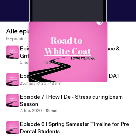
Alle episoder
9 Episoder
Episode 9 | A Chat about Perseverance &
Grit
6. aug. 2020
20 min
Episode 8 | How I’m studying for the DAT
23. mars 2020
18 min
Episode 8 | How I’m studying for the DAT
Road to White Coat
Episode 7 | How I De - Stress during Exam
Season
7. feb. 2020
18 min
Episode 6 I Spring Semester Timeline for Pre
Dental Students