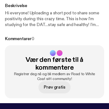
Beskrivelse
Hi everyone! Uploading a short pod to share some
positivity during this crazy time. This is how I’m
studying for the DAT...stay safe and healthy! I’m
always open to feedback and suggestions, email
me at edinapilipovic@gmail.com :)
Kommentarer
0
Vær den første til å
kommentere
Registrer deg nå og bli medlem av Road to White
Coat sitt community!
Prøv gratis