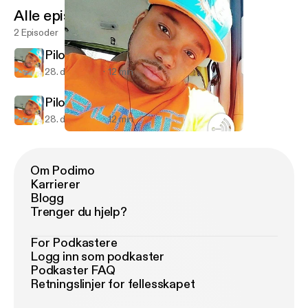
Alle episoder
2 Episoder
Pilot Episode
28. des. 2017
12 min
Pilot Episode & Intro
28. des. 2017
12 min
Pilot Episode
Satisfaction Guaranteed - The Show
Om Podimo
Karrierer
Blogg
Trenger du hjelp?
For Podkastere
Logg inn som podkaster
Podkaster FAQ
Retningslinjer for fellesskapet