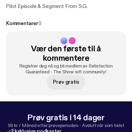
Pilot Episode & Segment From S.G.
Kommentarer
0
Vær den første til å
kommentere
Registrer deg nå og bli medlem av Satisfaction
Guaranteed - The Show sitt community!
Prøv gratis
Prøv gratis i 14 dager
99 kr / Måned etter prøveperioden.
·
Avslutt når som helst
Eksklusive podkaster