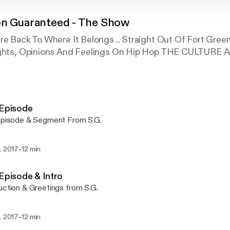
ion Guaranteed - The Show
re Back To Where It Belongs .. Straight Out Of Fort Gree
oughts, Opinions And Feelings On Hip Hop THE CULTURE 
 Episode
Episode & Segment From S.G.
-
. 2017
12 min
 Episode & Intro
uction & Greetings from S.G.
-
. 2017
12 min