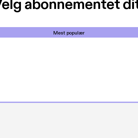
elg abonnementet di
Mest populær