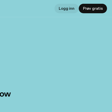
Logg inn
Prøv gratis
how