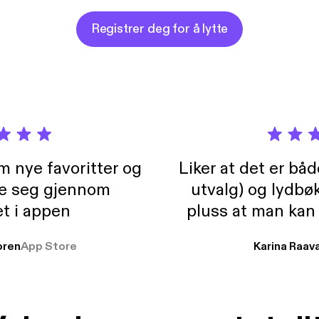
Registrer deg for å lytte
m nye favoritter og
Liker at det er bå
re seg gjennom
utvalg) og lydbø
t i appen
pluss at man kan
og lydbøker atski
ren
App Store
Karina Raav