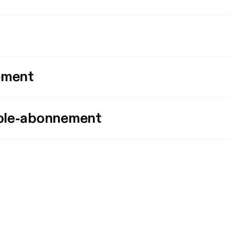
ement
ple-abonnement