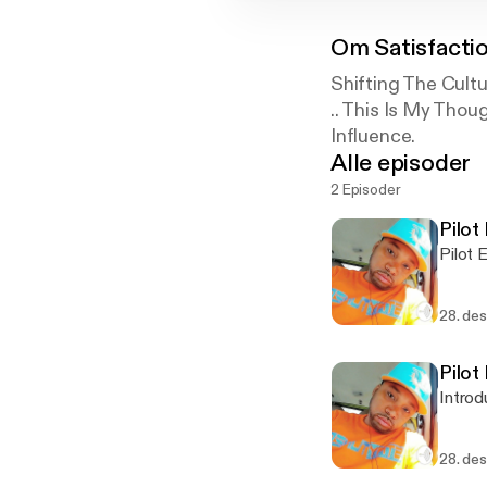
Om
Satisfact
Shifting The Cultu
.. This Is My Th
Influence.
Alle episoder
2 Episoder
Pilot
Pilot 
28. des
Pilot
Introd
28. des