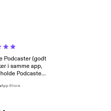
de Podcaster (godt
ker i samme app,
 holde Podcaster
lt i biblioteket.
a
App Store