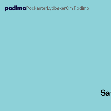
Podkaster
Lydbøker
Om Podimo
Sa