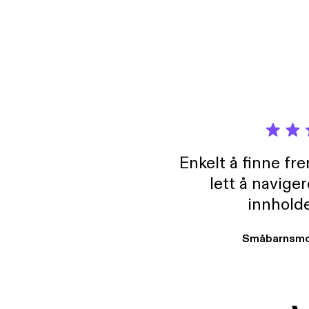
Enkelt å finne fre
lett å navige
innholde
Småbarnsmo