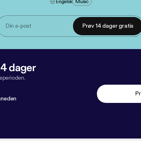
Engelsk
Music
Prøv 14 dager gratis
 14 dager
veperioden.
Pr
måneden