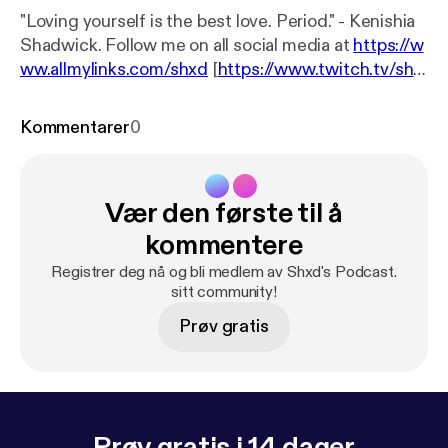
"Loving yourself is the best love. Period." - Kenishia
Shadwick. Follow me on all social media at
https://w
ww.allmylinks.com/shxd
[
https://www.twitch.tv/shx
d
]! Thank you everyone for taking your time to
listen. I love you all. See you on the next podcast,
Kommentarer
0
when I find a topic haha :)
Vær den første til å
kommentere
Registrer deg nå og bli medlem av Shxd's Podcast.
sitt community!
Prøv gratis
Prøv gratis i 14 dager