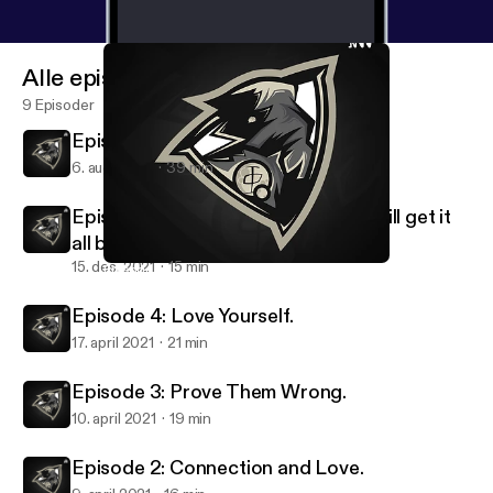
Alle episoder
9 Episoder
Episode 6: Your All Caught Up!
6. aug. 2022
39 min
Episode 5: Losing Everything, but will get it
all back..
15. des. 2021
15 min
Episode 4: Love Yourself.
Shxd's Podcast.
Episode 4: Love Yourself.
17. april 2021
21 min
Episode 3: Prove Them Wrong.
10. april 2021
19 min
Episode 2: Connection and Love.