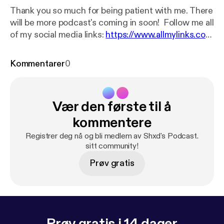
Thank you so much for being patient with me. There
will be more podcast's coming in soon! Follow me all
of my social media links:
https://www.allmylinks.co
m/shxd
Please follow her:
https://www.twitch.tv/api
mpnamedthiccback
Kommentarer
0
Vær den første til å
kommentere
Registrer deg nå og bli medlem av Shxd's Podcast.
sitt community!
Prøv gratis
Prøv gratis i 14 dager