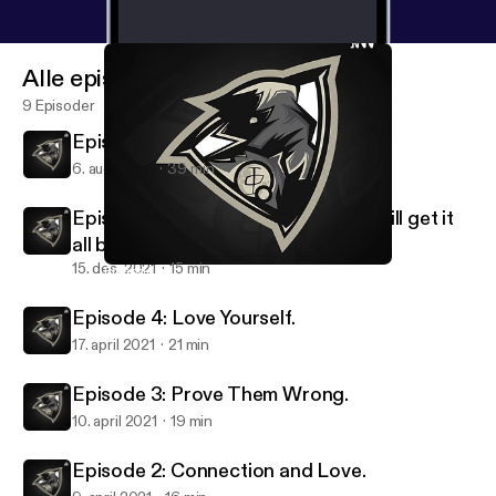
Alle episoder
9 Episoder
Episode 6: Your All Caught Up!
6. aug. 2022
39 min
Episode 5: Losing Everything, but will get it
all back..
15. des. 2021
15 min
Episode 6: Your All Caught Up!
Shxd's Podcast.
Episode 4: Love Yourself.
17. april 2021
21 min
Episode 3: Prove Them Wrong.
10. april 2021
19 min
Episode 2: Connection and Love.