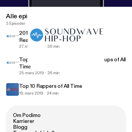
Alle episoder
3 Episoder
2019 XXL Freshman List Candidates
Reaction
27. mars 2019
36 min
Top 10 Rap Albums & Top 5 Rap Groups of All
Time
2019 XXL Freshman List Candidates Reaction
The Stars & Gripes
25. mars 2019
26 min
Top 10 Rappers of All Time
19. mars 2019
24 min
Om Podimo
Karrierer
Blogg