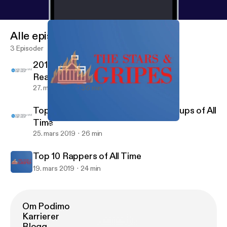
Alle episoder
3 Episoder
2019 XXL Freshman List Candidates
Reaction
27. mars 2019
36 min
Top 10 Rap Albums & Top 5 Rap Groups of All
Time
Top 10 Rappers of All Time
The Stars & Gripes
25. mars 2019
26 min
Top 10 Rappers of All Time
19. mars 2019
24 min
Om Podimo
Karrierer
Blogg