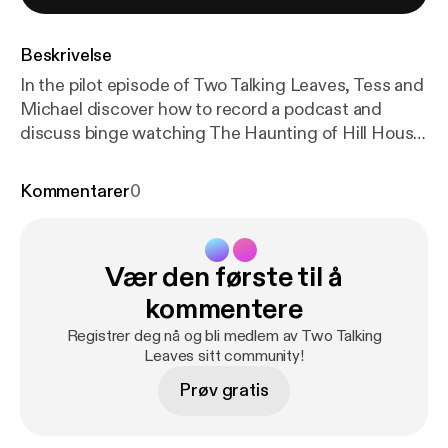
Beskrivelse
In the pilot episode of Two Talking Leaves, Tess and
Michael discover how to record a podcast and
discuss binge watching The Haunting of Hill House,
reading The Shining, and the Pope's Swiss
bodyguards, among other things. Intro music by:
htt
Kommentarer
0
p://bensound.com
The Haunting of Hill House
Audiobook:
https://amzn.to/2AfkFcM
Swiss Pope
Guards:
https://bit.ly/2OvlBT6
Please leave us a
Vær den første til å
review if you liked this podcast!
kommentere
Registrer deg nå og bli medlem av Two Talking
Leaves sitt community!
Prøv gratis