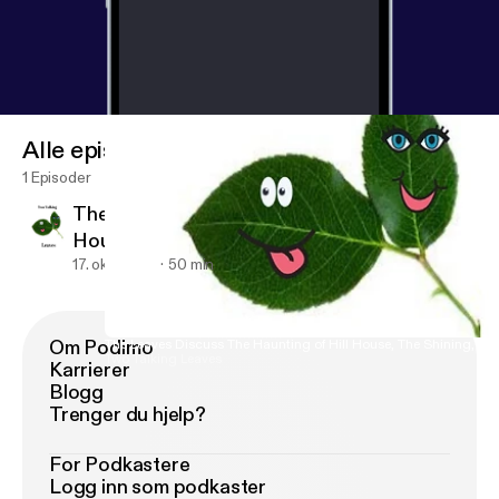
Alle episoder
1 Episoder
The Leaves Discuss The Haunting of Hill
House, The Shining, and The Pope
17. okt. 2018
50 min
Om Podimo
The Leaves Discuss The Haunting of Hill House, The Shining, an
Two Talking Leaves
Karrierer
Blogg
Trenger du hjelp?
For Podkastere
Logg inn som podkaster