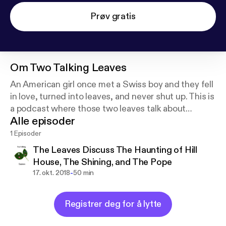
Prøv gratis
Om
Two Talking Leaves
An American girl once met a Swiss boy and they fell
in love, turned into leaves, and never shut up. This is
a podcast where those two leaves talk about
Alle episoder
movies, books, travel, and every weird thing they
can think of.
1 Episoder
The Leaves Discuss The Haunting of Hill
House, The Shining, and The Pope
-
17. okt. 2018
50 min
Registrer deg for å lytte