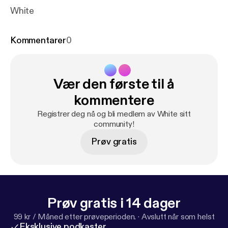
White
Kommentarer
0
Vær den første til å
kommentere
Registrer deg nå og bli medlem av White sitt
community!
Prøv gratis
Prøv gratis i 14 dager
99 kr / Måned etter prøveperioden.
·
Avslutt når som helst
Eksklusive podkaster