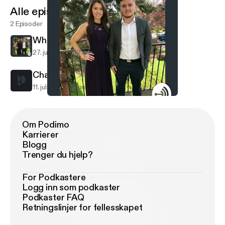
Alle episoder
2 Episoder
White
27. juli 2017
42 min
Champ on trading 1st pick
11. juli 2017
1 min
White
White
Om Podimo
Karrierer
Blogg
Trenger du hjelp?
For Podkastere
Logg inn som podkaster
Podkaster FAQ
Retningslinjer for fellesskapet