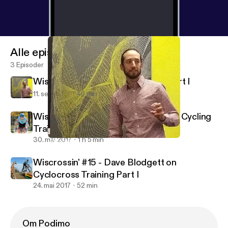
Alle episoder
3 Episoder
Wiscrossin' #17 - Jason Boynton Part I
11. sep. 2017
46 min
Wiscrossin' #16 - David Blodgett on Cycling
Training Part II
30. mai 2017
1 h 5 min
Wiscrossin' #17 - Jason Boynton Part I
Wiscrossin
Wiscrossin' #15 - Dave Blodgett on
Cyclocross Training Part I
24. mai 2017
52 min
Om Podimo