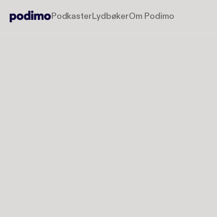
Podkaster
Lydbøker
Om Podimo