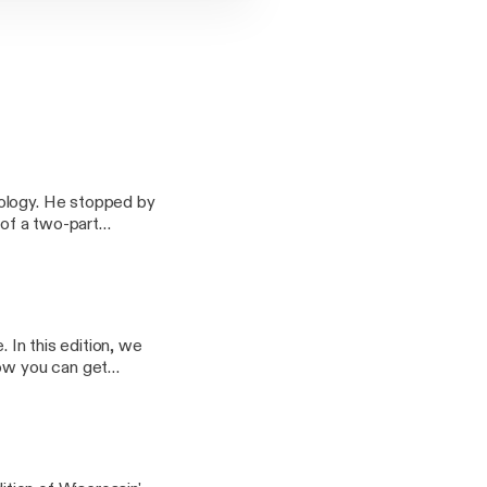
iology. He stopped by
 of a two-part
. In this edition, we
how you can get
I