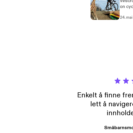
Wiscro
on cyc
to kno
24. mai
Enkelt å finne fre
lett å navige
innholde
Småbarnsmo