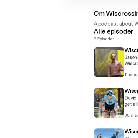
Om
Wiscrossi
A podcast about W
Alle episoder
3 Episoder
Wiscr
Jason 
Wiscro
podcas
11. sep
Wiscr
David 
get a 
better
30. ma
Wiscr