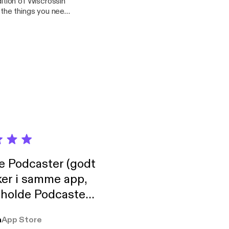
ition of Wiscrossin'
f the things you need
de Podcaster (godt
ker i samme app,
 holde Podcaster
lt i biblioteket.
a
App Store