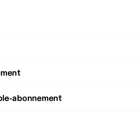
ement
ple-abonnement