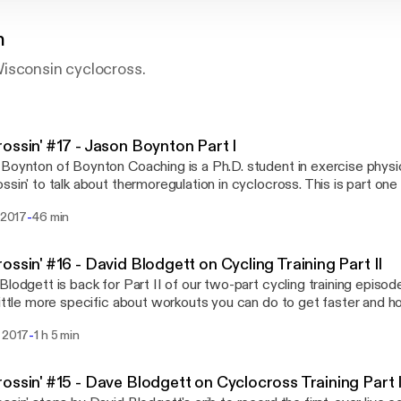
n
isconsin cyclocross.
ossin' #17 - Jason Boynton Part I
Boynton of Boynton Coaching is a Ph.D. student in exercise phys
ssin' to talk about thermoregulation in cyclocross. This is part one
t with Jason.
-
. 2017
46 min
ossin' #16 - David Blodgett on Cycling Training Part II
Blodgett is back for Part II of our two-part cycling training episode
little more specific about workouts you can do to get faster and 
 as a cyclocross racer.
-
i 2017
1 h 5 min
ossin' #15 - Dave Blodgett on Cyclocross Training Part 