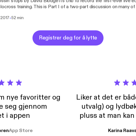
ssin' stops by David Blodgett's crib to record the first-ever live ed
locross training. This is Part I of a two-part discussion on many o
w to train for cyclocross season.
-
 2017
52 min
Registrer deg for å lytte
m nye favoritter og
Liker at det er bå
re seg gjennom
utvalg) og lydbø
t i appen
pluss at man kan
og lydbøker atski
ren
App Store
Karina Raav