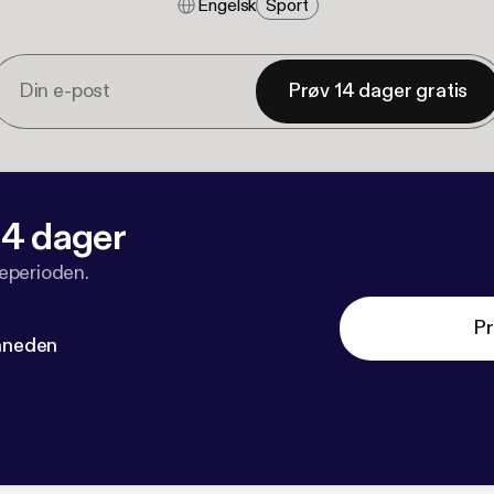
Engelsk
Sport
Prøv 14 dager gratis
 14 dager
veperioden.
Pr
måneden