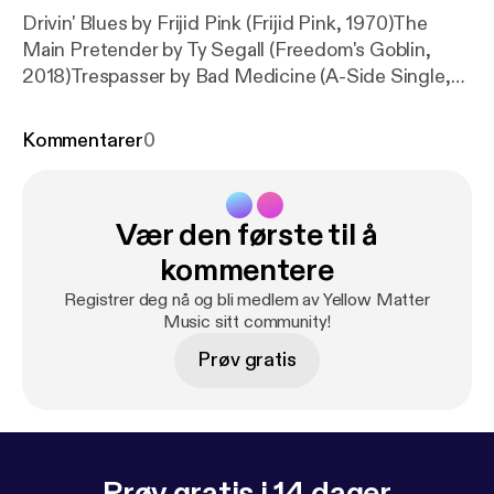
Drivin' Blues by Frijid Pink (Frijid Pink, 1970)The
Main Pretender by Ty Segall (Freedom's Goblin,
2018)Trespasser by Bad Medicine (A-Side Single,
1974)Leaning on A Bear by Purson (The Circle And
The Blue Door, 2013)Hurry On Sundown by
Kommentarer
0
Hawkwind (Hawkwind, 1970)Go Back by Crabby
Appleton (Crabby Appleton, 1970)Christine's Tune
by Flying Burrito Brothers (The Gilded Palace of
Vær den første til å
Sin, 1969)Spanish Bombs by The Clash (London
Calling, 1979)Fields of People by The Move
kommentere
(Shazam, 1970)
Registrer deg nå og bli medlem av Yellow Matter
Music sitt community!
Prøv gratis
Prøv gratis i 14 dager