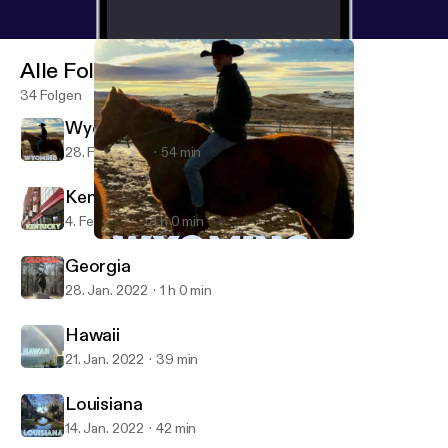
Alle Folgen
34 Folgen
Wyoming
28. Feb. 2022
54 min
Kentucky
4. Feb. 2022
1 h 0 min
Wyoming
50 States of Mind
Georgia
28. Jan. 2022
1 h 0 min
Hawaii
21. Jan. 2022
39 min
Louisiana
14. Jan. 2022
42 min