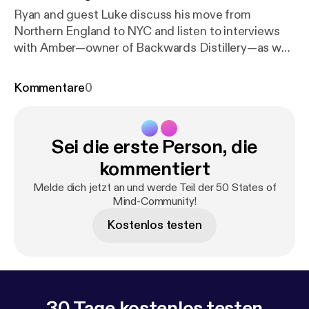
Ryan and guest Luke discuss his move from
Northern England to NYC and listen to interviews
with Amber—owner of Backwards Distillery—as well
as the Mayor of Casper, WY and former Gov. Mike
Wallace. --- Send in a voice message:
https://anchor.
Kommentare
0
fm/50-states-of-mind/message
Sei die erste Person, die
kommentiert
Melde dich jetzt an und werde Teil der 50 States of
Mind-Community!
Kostenlos testen
30 Tage kostenlos testen