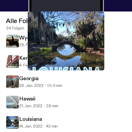
Alle Folgen
34 Folgen
Wyoming
28. Feb. 2022
54 min
Kentucky
4. Feb. 2022
1 h 0 min
Louisiana
50 States of Mind
Georgia
28. Jan. 2022
1 h 0 min
Hawaii
21. Jan. 2022
39 min
Louisiana
14. Jan. 2022
42 min