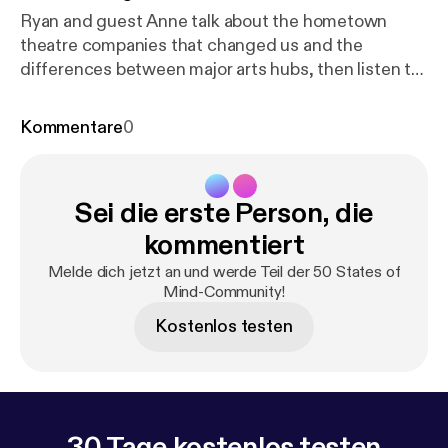
Ryan and guest Anne talk about the hometown
theatre companies that changed us and the
differences between major arts hubs, then listen to
conversations with a conservative radio host in New
Orleans and the owner of the Demo Divas
Kommentare
0
demolition company. Follow Anne at @mygirlanne
for a good time. --- Send in a voice message:
http
s://anchor.fm/50-states-of-mind/message
Sei die erste Person, die
kommentiert
Melde dich jetzt an und werde Teil der 50 States of
Mind-Community!
Kostenlos testen
30 Tage kostenlos testen