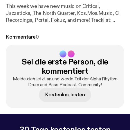
This week we have new music on Critical,
Jazzsticks, The North Quarter, Kos.Mos.Music, C
Recordings, Portal, Fokuz, and more! Tracklist:
Low:R - Untouchable [Galacy] DA TU & Impression -
Know Where You've Been [Forthcoming Influenza]
Kommentare
0
Finnadrift - Matter of Loot [Jazzsticks]
Submorphics - Shadow Red [The North Quarter]
Mackadena - Bubbles ft. Th'Acquisition [Bouman
Sei die erste Person, die
Records] LSB - Fade ft. Bazil & Sydney Bryce
[Footnotes] Weynorx - Chasing Stars [Celsius] QZB
kommentiert
- Greyhound [Critical] Quellsy - Polyrhythmic
Melde dich jetzt an und werde Teil der Alpha Rhythm
Syndrome [Kos.Mos.Music] Minos - Fallen [Relik]
Drum and Bass Podcast-Community!
Dan Guidance & Fishy - Craving [Portal] Curricula -
Kostenlos testen
Let You Go [Fokuz] Elixr - Change Your Ways [C
Recordings] Alpha Rhythm - The Unknown ft.
Gemma Rose (HumaNature Remix) [Fokuz]
30 Tage kostenlos testen