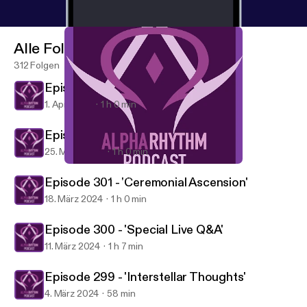
Alle Folgen
312 Folgen
Episode 303 - 'Twilight Dawn'
1. Apr. 2024
1 h 0 min
Episode 302 - 'Stars Fade'
25. März 2024
1 h 0 min
Episode 302 - 'Stars Fade'
Alpha Rhythm Drum and Bass Podcast
Episode 301 - 'Ceremonial Ascension'
18. März 2024
1 h 0 min
Episode 300 - 'Special Live Q&A'
11. März 2024
1 h 7 min
Episode 299 - 'Interstellar Thoughts'
4. März 2024
58 min