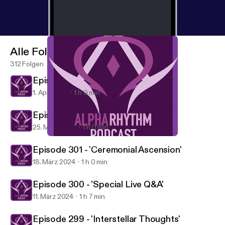
Alle Folgen
312 Folgen
Episode 303 - 'Twilight Dawn'
1. Apr. 2024
1 h 0 min
Episode 302 - 'Stars Fade'
25. März 2024
1 h 0 min
Episode 299 - 'Interstellar Thoughts'
Alpha Rhythm Drum and Bass Podcast
Episode 301 - 'Ceremonial Ascension'
18. März 2024
1 h 0 min
Episode 300 - 'Special Live Q&A'
11. März 2024
1 h 7 min
Episode 299 - 'Interstellar Thoughts'