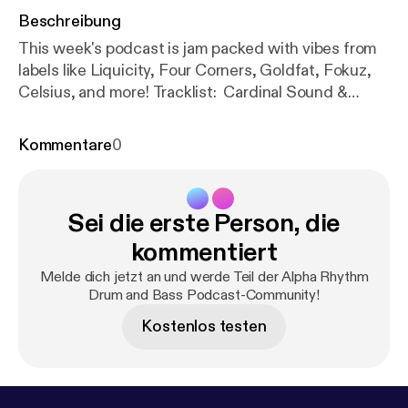
Beschreibung
This week's podcast is jam packed with vibes from
labels like Liquicity, Four Corners, Goldfat, Fokuz,
Celsius, and more! Tracklist: Cardinal Sound &
Lottie Jones – Empty Spaces [Liquicity] Mark Slavin
– Sunrise Walk [Forthcoming Celsius] Dan
Kommentare
0
Guidance & Fishy – Descendant [Portal
Recordings] Aaron Payne – Voice of Reason
[Forthcoming Goldfat] Weynorx – Never Played
Sei die erste Person, die
[Celsius] Rift – Fearful [Forthcoming Fokuz]
KNGHT – Moonglade [Ridmic] Mackadena – So
kommentiert
Much Love ft. Th’Acquisition [Bouman Records]
Melde dich jetzt an und werde Teil der Alpha Rhythm
Kind Fiction – Wrongful [Four Corners] Monika –
Drum and Bass Podcast-Community!
Brambles [Forthcoming Spearhead] Chase Perry –
Kostenlos testen
Heartless [DNBB] SundayGrooves – Interstellar
[Celsius] Keist & Avalon Rays – Second Thoughts
[Forthcoming Celsius] Rezilient – Break Free
[Fokuz] CELO – Memories [Interstellar Audio]