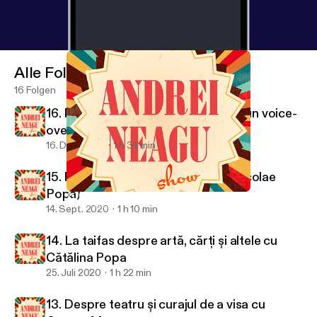
Alle Folgen
16 Folgen
16. Muzică, tendințe și cum să devii un voice-
over de top [cu Andreea Dragnea]
16. Dez. 2020
1 h 34 min
15. Eu cu cine votez? (w/ Eduard Nicolae
Popa)
15. Eu cu cine votez? (w/ Eduard Nicolae Popa)
Andrei Neagu Show
14. Sept. 2020
1 h 10 min
14. La taifas despre artă, cărți și altele cu
Cătălina Popa
25. Juli 2020
1 h 22 min
13. Despre teatru și curajul de a visa cu