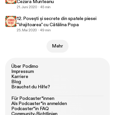
Cezara Munteanu
21. Juni 2020
45 min
12. Povești și secrete din spatele piesei
"Vrajitoarea" cu Cătălina Popa
25. Mai 2020
49 min
Mehr
Über Podimo
Impressum
Karriere
Blog
Brauchst du Hilfe?
Für Podcaster*innen
Als Podcaster*in anmelden
Podcaster*in FAQ
Community-Richtlinien