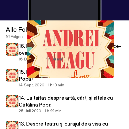
Alle Folgen
16 Folgen
16. Muzică, tendințe și cum să devii un voice-
over de top [cu Andreea Dragnea]
16. Dez. 2020
1 h 34 min
15. Eu cu cine votez? (w/ Eduard Nicolae
Popa)
14. La taifas despre artă, cărți și altele cu Cătălina Popa
Andrei Neagu Show
14. Sept. 2020
1 h 10 min
14. La taifas despre artă, cărți și altele cu
Cătălina Popa
25. Juli 2020
1 h 22 min
13. Despre teatru și curajul de a visa cu