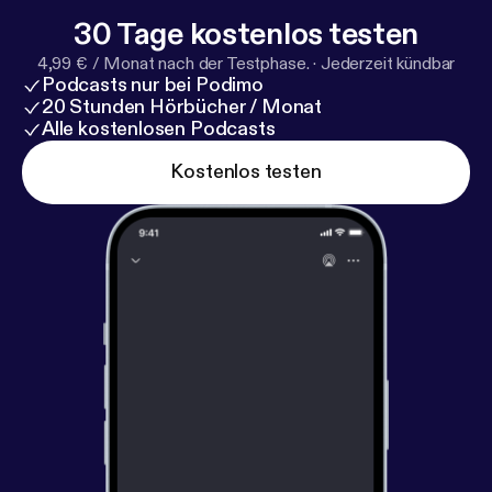
m.com/andreineagu
]
https://www.andreineagu.com
30 Tage kostenlos testen
[
https://www.andreineagu.com/
]
4,99 € / Monat nach der Testphase.
·
Jederzeit kündbar
Podcasts nur bei Podimo
20 Stunden Hörbücher / Monat
Alle kostenlosen Podcasts
Kostenlos testen