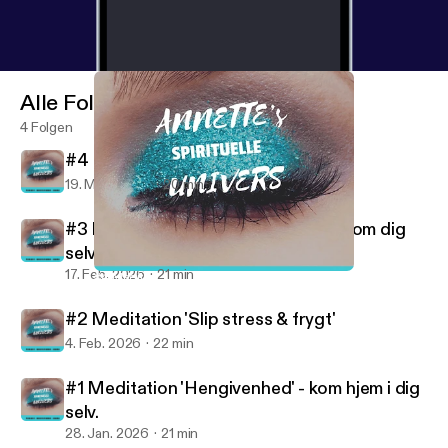
sensuality, waking up and about my life experience
and the paranormal
Alle Folgen
4 Folgen
#4 Meditation 'Åbn din seksualitet'
19. März 2026
20 min
#3 Meditation 'Slip negative tanker om dig
selv'
17. Feb. 2026
21 min
#4 Meditation 'Åbn din seksualitet'
ANNETTE'S UNIVERS - MEDITATIONER
#2 Meditation 'Slip stress & frygt'
4. Feb. 2026
22 min
#1 Meditation 'Hengivenhed' - kom hjem i dig
selv.
28. Jan. 2026
21 min