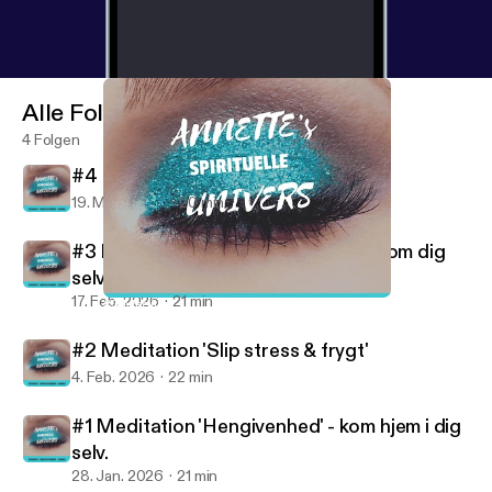
Alle Folgen
4 Folgen
#4 Meditation 'Åbn din seksualitet'
19. März 2026
20 min
#3 Meditation 'Slip negative tanker om dig
selv'
17. Feb. 2026
21 min
#3 Meditation 'Slip negative tanker om dig selv'
ANNETTE'S UNIVERS - MEDITATIONER
#2 Meditation 'Slip stress & frygt'
4. Feb. 2026
22 min
#1 Meditation 'Hengivenhed' - kom hjem i dig
selv.
28. Jan. 2026
21 min