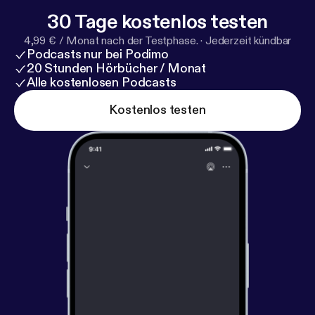
'ANNETTE's UNIVERS' - meditationer fra hjertet *
30 Tage kostenlos testen
Visit my ENGLISH podcast 'THE LONELY QUEERS'
4,99 € / Monat nach der Testphase.
·
Jederzeit kündbar
- a podcast about self-empowerment, sensuality,
Podcasts nur bei Podimo
waking up and about my life experience and the
20 Stunden Hörbücher / Monat
paranormal
Alle kostenlosen Podcasts
Kostenlos testen