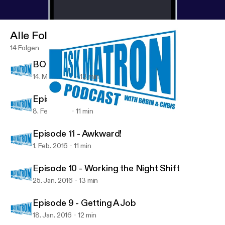
Alle Folgen
14 Folgen
BONUS Episode - The Edge
14. März 2016
13 min
Episode 12 - The Future
8. Feb. 2016
11 min
Episode 12 - The Future
Ask Matron
Episode 11 - Awkward!
1. Feb. 2016
11 min
Episode 10 - Working the Night Shift
25. Jan. 2016
13 min
Episode 9 - Getting A Job
18. Jan. 2016
12 min