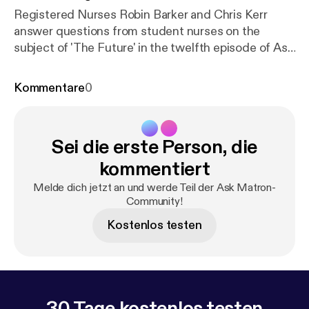
Registered Nurses Robin Barker and Chris Kerr
answer questions from student nurses on the
subject of 'The Future' in the twelfth episode of Ask
Matron! Tweet your questions
twitter.com/askmatron or e-mail us at
Kommentare
0
askmatronpodcast@gmail.com
Sei die erste Person, die
kommentiert
Melde dich jetzt an und werde Teil der Ask Matron-
Community!
Kostenlos testen
30 Tage kostenlos testen