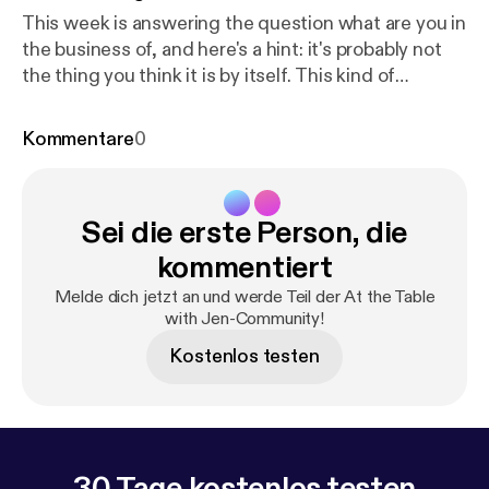
This week is answering the question what are you in
the business of, and here's a hint: it's probably not
the thing you think it is by itself. This kind of
transformation starts on the inside, and the first
step is shifting your mindset, and I have a freebie to
Kommentare
0
support you with that. It's called Leverage Your Full
Potential and it's a micro-course experience to help
you start recognizing the leader within, so go to
Sei die erste Person, die
www.jennifermilius.com [
https://www.jennifermilius.
com
]and get started!
kommentiert
Melde dich jetzt an und werde Teil der At the Table
with Jen-Community!
Kostenlos testen
30 Tage kostenlos testen