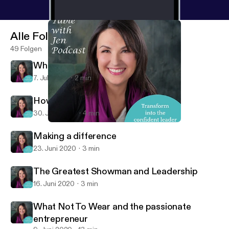
Alle Folgen
49 Folgen
What are you in the business of?
7. Juli 2020
2 min
How to increase your confidence
30. Juni 2020
4 min
What are you in the business of?
At the Table with Jen
Making a difference
23. Juni 2020
3 min
The Greatest Showman and Leadership
16. Juni 2020
3 min
What Not To Wear and the passionate
entrepreneur