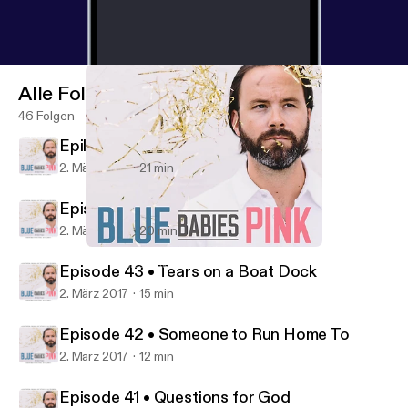
Alle Folgen
46 Folgen
Epilogue • My Little Speaking Up
2. März 2017
21 min
Episode 44 • Love Storms
2. März 2017
20 min
Episode 42 • Someone to Run Home To
Blue Babies Pink
Episode 43 • Tears on a Boat Dock
2. März 2017
15 min
Episode 42 • Someone to Run Home To
2. März 2017
12 min
Episode 41 • Questions for God