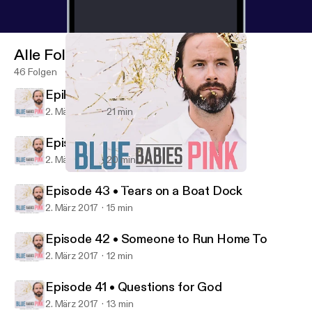
Alle Folgen
46 Folgen
Epilogue • My Little Speaking Up
2. März 2017
21 min
Episode 44 • Love Storms
2. März 2017
20 min
Epilogue • My Little Speaking Up
Blue Babies Pink
Episode 43 • Tears on a Boat Dock
2. März 2017
15 min
Episode 42 • Someone to Run Home To
2. März 2017
12 min
Episode 41 • Questions for God
2. März 2017
13 min