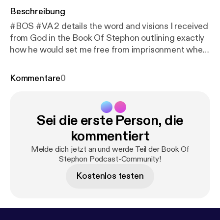
Beschreibung
#BOS #VA 2 details the word and visions I received
from God in the Book Of Stephon outlining exactly
how he would set me free from imprisonment when
American authorities unjustly imprisoned me under
false charges of Muslim terrorism. Through my next
Kommentare
0
door neighbor Freeman Bosley Jr., God will make
me a #FREEMAN. God will deliver me from the
diabolical plots of my enemies America. Hallelujah all
Sei die erste Person, die
around the world!! "Love your neighbor"-Mark 12:31
Book Of Stephon Scriptures Analyzed: "I Will Not
kommentiert
Leave You Shut Up Too Long" "Josh Kotelnicki"
Melde dich jetzt an und werde Teil der Book Of
Stephon Podcast-Community!
Kostenlos testen