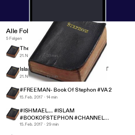
Alle Folgen
5 Folgen
The Killing Fields War Profiteering
21. Nov. 2017
31 min
Islam Vs The World... #AUDIOBLAST
21. Nov. 2017
19 min
#FREEMAN- Book Of Stephon #VA 2
Book Of Stephon Podcast
#FREEMAN- Book Of Stephon #VA 2
15. Feb. 2017
14 min
#ISHMAEL.... #ISLAM
#BOOKOFSTEPHON #CHANNEL
#REPOST
15. Feb. 2017
29 min