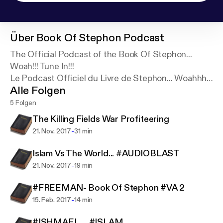
Über
Book Of Stephon Podcast
The Official Podcast of the Book Of Stephon...
Woah!!! Tune In!!!
Le Podcast Officiel du Livre de Stephon... Woahhh!!!
Alle Folgen
Se Mettre A L'Ecoute....
5 Folgen
The Killing Fields War Profiteering
-
21. Nov. 2017
31 min
Islam Vs The World... #AUDIOBLAST
-
21. Nov. 2017
19 min
#FREEMAN- Book Of Stephon #VA 2
-
15. Feb. 2017
14 min
#ISHMAEL.... #ISLAM