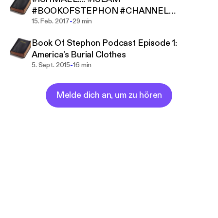
#BOOKOFSTEPHON #CHANNEL
-
#REPOST
15. Feb. 2017
29 min
Book Of Stephon Podcast Episode 1:
America's Burial Clothes
-
5. Sept. 2015
16 min
Melde dich an, um zu hören