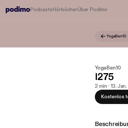
Podcasts
Hörbücher
Über Podimo
YogaBen10
YogaBen10
I275
2 min · 13. Jan
Kostenlos t
Beschreibu