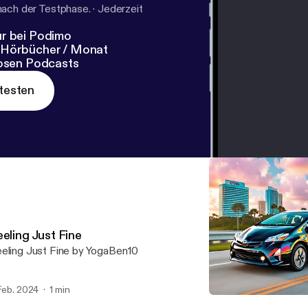
nach der Testphase.
·
Jederzeit
r bei Podimo
 Hörbücher / Monat
losen Podcasts
testen
eling Just Fine
eling Just Fine by YogaBen10
 Feb. 2024
1 min
I275