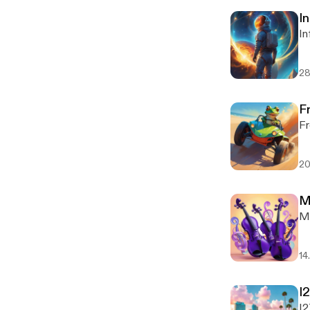
In
In
28
F
Fr
20
M
M
14
I
I2