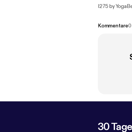
I275 by YogaB
Kommentare
0
30 Tage