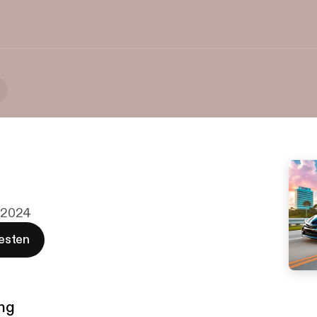
. 2024
esten
ng