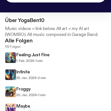
Über
YogaBen10
Music videos = link below. All art = my AI art
(WOMBO). All music composed in Garage Band.
Alle Folgen
115 Folgen
Feeling Just Fine
-
1. Feb. 2024
1 min
Infinite
-
28. Jan. 2024
2 min
Froggy
-
20. Jan. 2024
1 min
Maybe