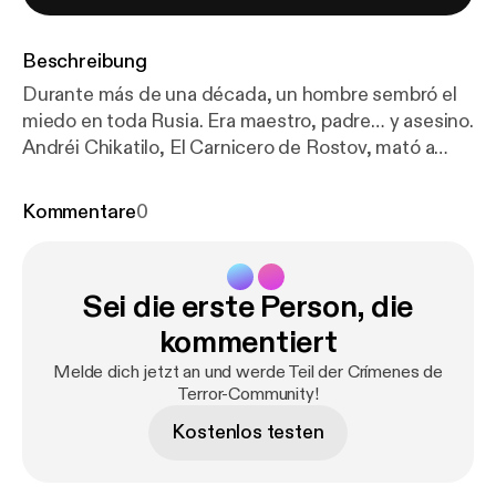
Beschreibung
Durante más de una década, un hombre sembró el
miedo en toda Rusia. Era maestro, padre… y asesino.
Andréi Chikatilo, El Carnicero de Rostov, mató a
más de 50 personas con una brutalidad
indescriptible. Niños, mujeres, adolescentes… nadie
Kommentare
0
estaba a salvo. Descubre la historia del monstruo
que la Unión Soviética quiso ocultar. Solo en
Crímenes de Terror. Hosted by Simplecast, an
Sei die erste Person, die
AdsWizz company. See
https://pcm.adswizz.com
for information about our collection and use of
kommentiert
personal data for advertising.
Melde dich jetzt an und werde Teil der Crímenes de
Terror-Community!
Kostenlos testen