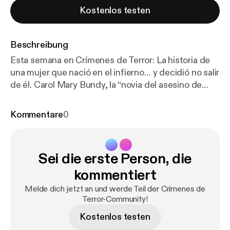
Kostenlos testen
Beschreibung
Esta semana en Crímenes de Terror: La historia de
una mujer que nació en el infierno… y decidió no salir
de él. Carol Mary Bundy, la “novia del asesino de
Sunset Strip”, no solo fue cómplice… También mató.
Manipulada, obsesionada y atrapada en una relación
Kommentare
0
mortal, Bundy se convirtió en la mente detrás de
uno de los casos más perturbadores de Los
Ángeles. Un viaje a la oscuridad… donde víctima y
Sei die erste Person, die
monstruo se vuelven indistinguibles. Hosted by
Simplecast, an AdsWizz company. See
https://pcm.
kommentiert
adswizz.com
for information about our collection
Melde dich jetzt an und werde Teil der Crímenes de
and use of personal data for advertising.
Terror-Community!
Kostenlos testen