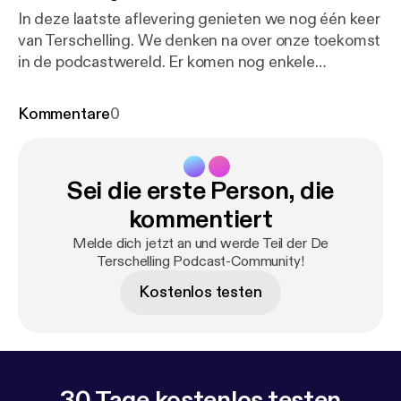
In deze laatste aflevering genieten we nog één keer
van Terschelling. We denken na over onze toekomst
in de podcastwereld. Er komen nog enkele
nieuwtjes voorbij, terwijl we terugblikken op ons
Terschellinger avontuur. Op de valreep maken we
Kommentare
0
voor het eerst gebruik van sound effects... En tot
slot – de vergeten shoutout: shoutout naar Goes
Junior!
Sei die erste Person, die
kommentiert
Melde dich jetzt an und werde Teil der De
Terschelling Podcast-Community!
Kostenlos testen
30 Tage kostenlos testen