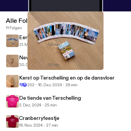
Alle Folgen
11 Folgen
Een Terschellinger toegift
31. März 2025
30 min
Nevenactiviteiten
30. Dez. 2024
55 min
Een Terschellinger toegift
De Terschelling Podcast
Kerst op Terschelling en op de dansvloer
💜
😂
252
16. Dez. 2024
28 min
De tiende van Terschelling
2. Dez. 2024
25 min
Cranberryfeestje
18. Nov. 2024
27 min