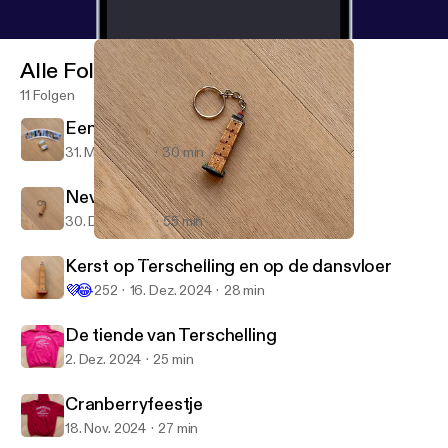
Alle Folgen
11 Folgen
Een Terschellinger toegift
31. März 2025
30 min
Nevenactiviteiten
30. Dez. 2024
55 min
Nevenactiviteiten
De Terschelling Podcast
Kerst op Terschelling en op de dansvloer
💜
😂
252
16. Dez. 2024
28 min
De tiende van Terschelling
2. Dez. 2024
25 min
Cranberryfeestje
18. Nov. 2024
27 min