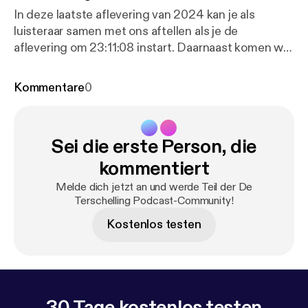
In deze laatste aflevering van 2024 kan je als
luisteraar samen met ons aftellen als je de
aflevering om 23:11:08 instart. Daarnaast komen we
met een bijzondere verrassing. De onderwerpen
gaan alle kanten op, van een eindejaarsquiz tot een
Kommentare
0
laatste bespreking van de het rattenprobleem. We
wensen iedereen in ieder geval een zalig nieuwjaar.
Sei die erste Person, die
kommentiert
Melde dich jetzt an und werde Teil der De
Terschelling Podcast-Community!
Kostenlos testen
30 Tage kostenlos testen