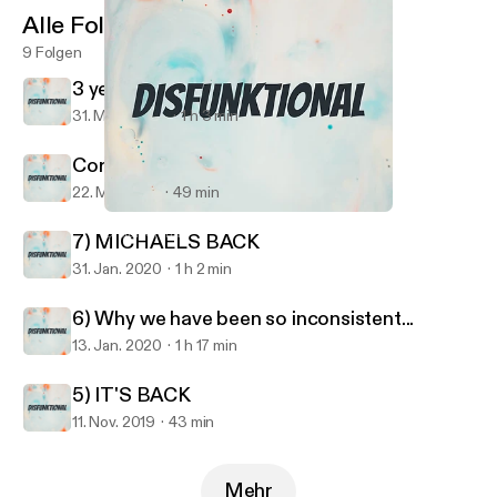
Alle Folgen
9 Folgen
3 years later....
31. März 2023
1 h 3 min
Coronacation
22. Mai 2020
49 min
5) IT'S BACK
Disfunktional
7) MICHAELS BACK
31. Jan. 2020
1 h 2 min
6) Why we have been so inconsistent...
13. Jan. 2020
1 h 17 min
5) IT'S BACK
11. Nov. 2019
43 min
Mehr