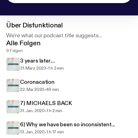
Über
Disfunktional
We're what our podcast title suggests...
Alle Folgen
9 Folgen
3 years later....
-
31. März 2023
1 h 3 min
Coronacation
-
22. Mai 2020
49 min
7) MICHAELS BACK
-
31. Jan. 2020
1 h 2 min
6) Why we have been so inconsistent...
-
13. Jan. 2020
1 h 17 min