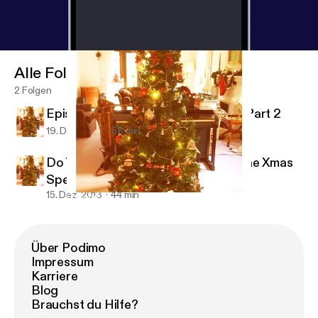
Alle Folgen
2 Folgen
Episode 7 - The Xmas Special 2011 Part 2
19. Dez. 2013
58 min
Do You Like Stuff??? Episode 6 - The Xmas
Special 2011 pt 1
15. Dez. 2013
44 min
Episode 7 - The Xmas Special 2011 Part 2
Do You Like Stuff??
Über Podimo
Impressum
Karriere
Blog
Brauchst du Hilfe?