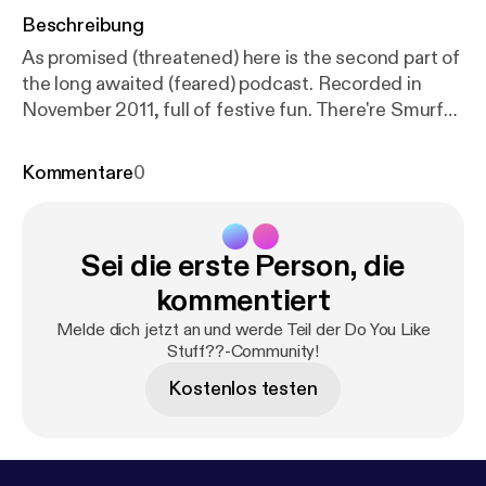
Beschreibung
As promised (threatened) here is the second part of
the long awaited (feared) podcast. Recorded in
November 2011, full of festive fun. There're Smurfs,
awkward moments on public transport, more
ridonkulous hypotheticals and stuff. J & Stef take
Kommentare
0
you on a sleigh ride that you'll never forget, no
matter how hard you try.And if you have a spare 2
seconds, subscribe, rate and review!Merry
Sei die erste Person, die
Christmas and Happy New Year, Love n stuff, J &
Stef.
kommentiert
Melde dich jetzt an und werde Teil der Do You Like
Stuff??-Community!
Kostenlos testen