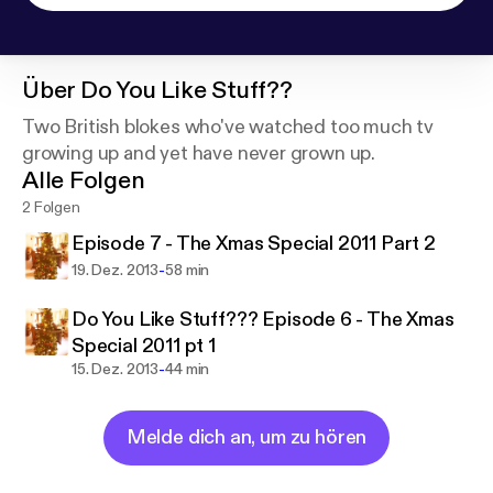
Über
Do You Like Stuff??
Two British blokes who've watched too much tv
growing up and yet have never grown up.
Alle Folgen
2 Folgen
Episode 7 - The Xmas Special 2011 Part 2
-
19. Dez. 2013
58 min
Do You Like Stuff??? Episode 6 - The Xmas
Special 2011 pt 1
-
15. Dez. 2013
44 min
Melde dich an, um zu hören