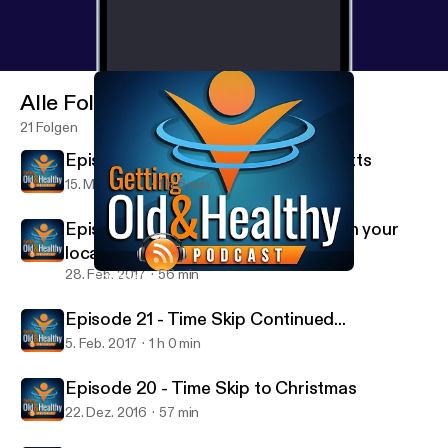
Alle Folgen
21 Folgen
Episode 23 - Special Guest Paul Mitts
15. März 2017
1 h 6 min
Episode 22 - You ever get involved in your
local community.... on weeeed?
28. Feb. 2017
56 min
Episode 20 - Time Skip to Christmas
Getting Old and Healthy
Episode 21 - Time Skip Continued...
5. Feb. 2017
1 h 0 min
Episode 20 - Time Skip to Christmas
22. Dez. 2016
57 min