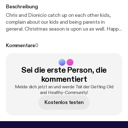
Beschreibung
Chris and Dionicio catch up on each other kids,
complain about our kids and being parents in
general. Christmas season is upon us as well. Happy
Holidays! Feel free to contacts us at
oldandhealthypodcast@gmail.com
Kommentare
0
[oldandhealthypodcast@gmail.com] Like us on
Facebook at
https://facebook.com/gettingoldandhe
althy
[
https://facebook.com/gettingoldandhealthy
]
Sei die erste Person, die
Music: College Rock (How To Hold The Guitar
Right) by Man Bites Dog
http://freemusicarchive.or
kommentiert
g/music/manbitesdog
[
http://freemusicarchive.org/
Melde dich jetzt an und werde Teil der Getting Old
music/manbitesdog/
]
and Healthy-Community!
Kostenlos testen