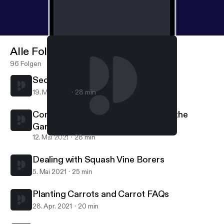
Alle Folgen
96 Folgen
Secrets to Controlling Squash Bugs
19. Mai 2021
28 min
Common Sense for Using Stakes in the
Garden
12. Mai 2021
28 min
Planting Carrots and Carrot FAQs
Grow Your Own Food
Dealing with Squash Vine Borers
5. Mai 2021
25 min
Planting Carrots and Carrot FAQs
28. Apr. 2021
20 min