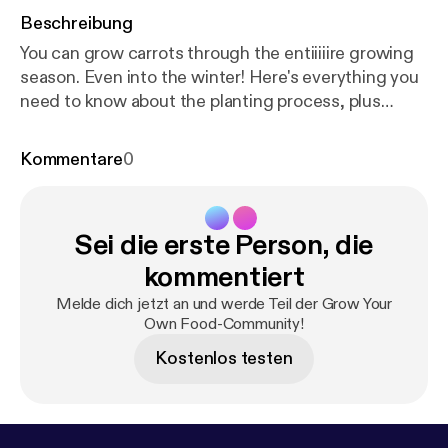
Beschreibung
You can grow carrots through the entiiiiire growing
season. Even into the winter! Here's everything you
need to know about the planting process, plus
questions about kinds of soil, pests and what to do
with carrot tops all answered. Need to see the
Kommentare
0
sister post? I got you [
https://beeandbasil.com/how
-to-grow-carrots
]. --- Send in a voice message:
http
s://anchor.fm/growyourownfood/message
Support
Sei die erste Person, die
this podcast:
https://anchor.fm/growyourownfood/s
upport
[
https://anchor.fm/growyourownfood/suppor
kommentiert
t
]
Melde dich jetzt an und werde Teil der Grow Your
Own Food-Community!
Kostenlos testen