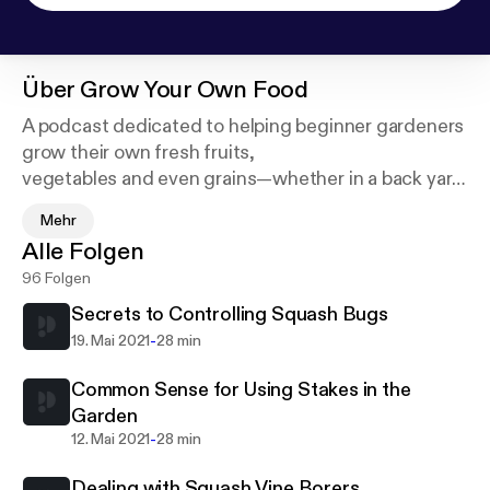
Über
Grow Your Own Food
A podcast dedicated to helping beginner gardeners
grow their own fresh fruits,
vegetables and even grains—whether in a back yard
or on a balcony. Get helpful
Mehr
growing tips, recipe inspiration and more. And for
Alle Folgen
more information, including
96 Folgen
how-to articles and helpful photos and videos, visit
beeandbasil.com. Support
Secrets to Controlling Squash Bugs
this podcast:
https://anchor.fm/growyourownfood/s
-
19. Mai 2021
28 min
upport
Common Sense for Using Stakes in the
Garden
-
12. Mai 2021
28 min
Dealing with Squash Vine Borers