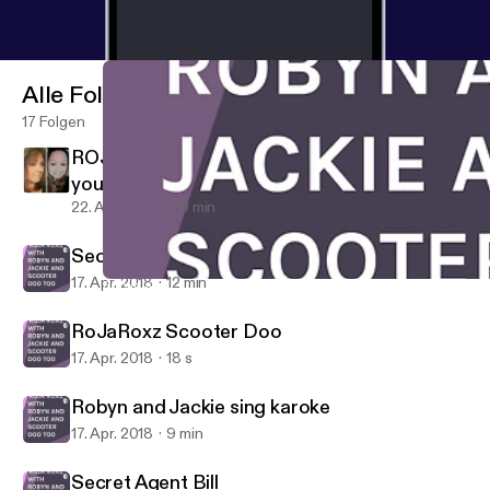
Alle Folgen
17 Folgen
ROJA ROXZ PRESENTS Menapause and
you!! PERRRFECT TOGETHER!!
22. Apr. 2018
49 min
Secret Agent Bill
17. Apr. 2018
12 min
Robyn and Jackie sing karoke
HNPK STUDIOS PRESENTS "ROJA ROXZ" WITH ROBYN AND 
RoJaRoxz Scooter Doo
17. Apr. 2018
18 s
Robyn and Jackie sing karoke
17. Apr. 2018
9 min
Secret Agent Bill