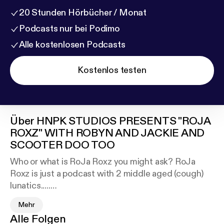
20 Stunden Hörbücher / Monat
Podcasts nur bei Podimo
Alle kostenlosen Podcasts
Kostenlos testen
Über
HNPK STUDIOS PRESENTS "ROJA
ROXZ" WITH ROBYN AND JACKIE AND
SCOOTER DOO TOO
Who or what is RoJa Roxz you might ask? RoJa
Roxz is just a podcast with 2 middle aged (cough)
lunatics.....
(Robyn Gandy Jones and Jacki Eyster Songastry)
Mehr
talking about every day life and things women our
Alle Folgen
age may be dealing with in life. Although it might