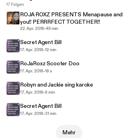
17 Folgen
get serious for a brief moment, we try to keep it
funny and light so maybe we can spread some
ROJA ROXZ PRESENTS Menapause and
laughs during a time you might need it the most.
you!! PERRRFECT TOGETHER!!
There are times when we have some crazy
-
22. Apr. 2018
49 min
characters join us, aka "sponsors".
Secret Agent Bill
We hope to bring you a few laughs and we dont
care if you hate it...its all good! Just two Lunes
-
17. Apr. 2018
12 min
having some fun.
RoJaRoxz Scooter Doo
-
17. Apr. 2018
18 s
Robyn and Jackie sing karoke
-
17. Apr. 2018
9 min
Secret Agent Bill
-
17. Apr. 2018
31 min
Mehr